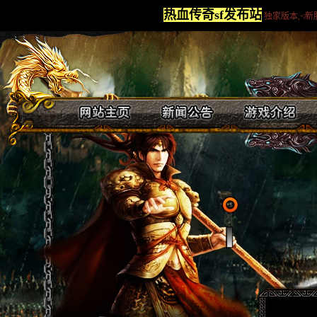
热血传奇sf发布站
独家版本,≮新服首