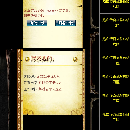
热血传奇sf发布站
八区
玩本游戏必须下载专业登陆器，否
则无法进游戏
热血传奇sf发布站
七区
热血传奇sf发布站
六区
热血传奇sf发布站
五区
客服QQ
游戏公平无GM
热血传奇sf发布站
四区
联系电话
游戏公平无GM
工作时间
游戏公平无GM
热血传奇sf发布站
三区
热血传奇sf发布站
二区